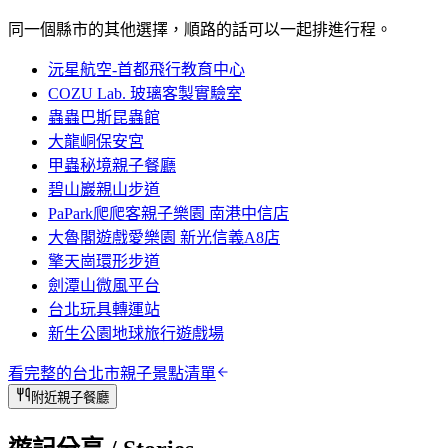
同一個縣市的其他選擇，順路的話可以一起排進行程。
沅星航空-首都飛行教育中心
COZU Lab. 玻璃客製實驗室
蟲蟲巴斯昆蟲館
大龍峒保安宮
甲蟲秘境親子餐廳
碧山巖親山步道
PaPark爬爬客親子樂園 南港中信店
大魯閣遊戲愛樂園 新光信義A8店
擎天崗環形步道
劍潭山微風平台
台北玩具轉運站
新生公園地球旅行遊戲場
看完整的
台北市
親子景點清單
附近親子餐廳