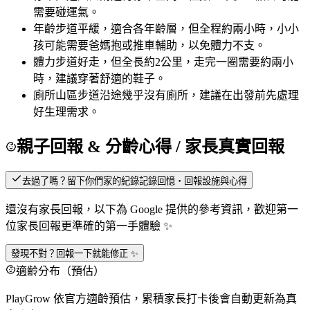
需要碰運氣。
年齡
步道平緩，適合各年齡層，但全程約兩小時，小小
孩可能需要爸媽抱或推車輔助，以免體力不支。
體力
步道好走，但全長約2公里，走完一圈需要約兩小
時，建議穿著舒適的鞋子。
廁所
山區步道沿途幾乎沒有廁所，建議在出發前先處理
好生理需求。
親子回報 & 分齡心得
/ 家長真實回報
去過了嗎？留下你們家的紀錄
記錄回憶・回報設施與心得
還沒有家長回報，以下為 Google 提供的參考資訊，歡迎第一
位家長回報更準確的第一手體驗 ✨
發現不對？回報一下就能修正 ✨
適齡分布（預估）
PlayGrow 依官方適齡預估，累積家長打卡後會自動更新為真