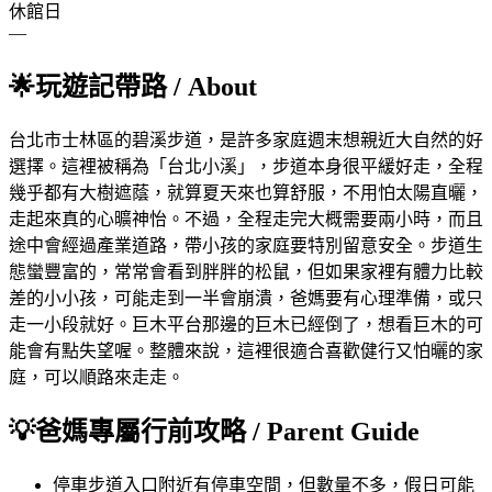
休館日
—
🌟
玩遊記帶路
/ About
台北市士林區的碧溪步道，是許多家庭週末想親近大自然的好
選擇。這裡被稱為「台北小溪」，步道本身很平緩好走，全程
幾乎都有大樹遮蔭，就算夏天來也算舒服，不用怕太陽直曬，
走起來真的心曠神怡。不過，全程走完大概需要兩小時，而且
途中會經過產業道路，帶小孩的家庭要特別留意安全。步道生
態蠻豐富的，常常會看到胖胖的松鼠，但如果家裡有體力比較
差的小小孩，可能走到一半會崩潰，爸媽要有心理準備，或只
走一小段就好。巨木平台那邊的巨木已經倒了，想看巨木的可
能會有點失望喔。整體來說，這裡很適合喜歡健行又怕曬的家
庭，可以順路來走走。
💡
爸媽專屬行前攻略
/ Parent Guide
停車
步道入口附近有停車空間，但數量不多，假日可能