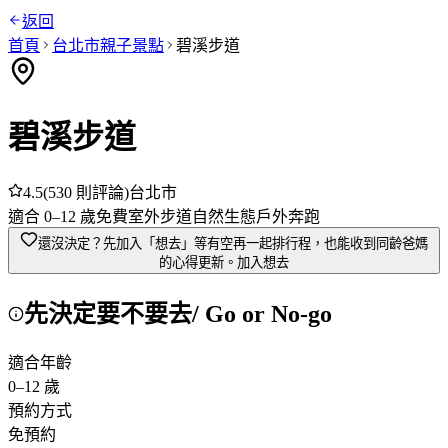
返回
首頁
台北市
親子景點
碧溪步道
碧溪步道
4.5
(
530
則評論)
台北市
適合
0
–
12
歲
免費
室外
步道
自然生態
戶外奔跑
還沒決定？先加入「想去」
等有空再一起排行程，也能收到同齡爸媽
的心得更新。
加入想去
先決定要不要去
/ Go or No-go
適合年齡
0
–
12
歲
預約方式
免預約