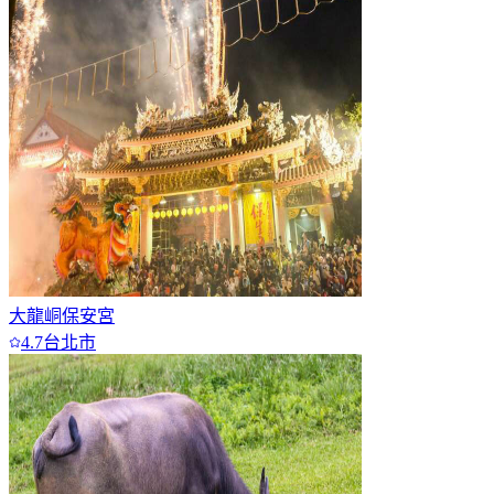
6
7+
大龍峒保安宮
4.7
台北市