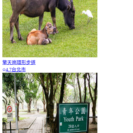
擎天崗環形步道
4.7
台北市