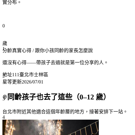
實分布。
0
歲
1
分齡真實心得
/ 跟你小孩同齡的家長怎麼說
還沒有心得——帶孩子去過就是第一位分享的人。
地址
111臺北市士林區
2
星等更新
2026/07/01
同齡孩子也去了這些（
0
–
12
歲）
3
台北市附近
其他適合這個年齡層的地方，接著安排下一站。
4
5