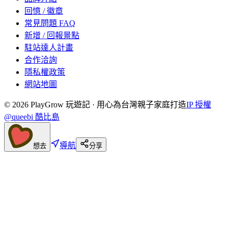
回憶 / 徽章
常見問題 FAQ
新增 / 回報景點
駐站達人計畫
合作洽詢
隱私權政策
網站地圖
©
2026
PlayGrow 玩遊記 · 用心為台灣親子家庭打造
IP 授權
@queebi 酷比島
導航
想去
分享