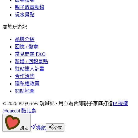
親子放電動線
玩水景點
關於玩遊記
品牌介紹
回憶 / 徽章
常見問題 FAQ
新增 / 回報景點
駐站達人計畫
合作洽詢
隱私權政策
網站地圖
©
2026
PlayGrow 玩遊記 · 用心為台灣親子家庭打造
IP 授權
@queebi 酷比島
導航
想去
分享