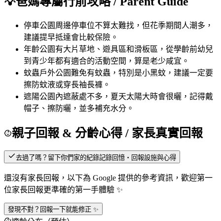
💡
爸媽專屬行前攻略
/ Parent Guide
停車
公園周邊停車位不算太難找，但花季期間人潮多，
建議提早抵達會比較保險。
年齡
公園有大片草地、遊具區和滑板區，從學齡前幼兒
到青少年都有適合的活動空間，算是老少咸宜。
蚊蟲
戶外公園難免有蚊蟲，特別是小黑蚊，建議一定要
擦防蚊液或穿長袖長褲。
遮陽
公園內遮蔽處不多，夏天太陽大時會很曬，記得戴
帽子、擦防曬，並多補充水分。
親子回報 & 分齡心得
/ 家長真實回報
去過了嗎？留下你們家的紀錄
記錄回憶・回報設施與心得
還沒有家長回報，以下為 Google 提供的參考資訊，歡迎第一
位家長回報更準確的第一手體驗 ✨
發現不對？回報一下就能修正 ✨