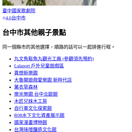
臺中國家歌劇院
4.6
台中市
台中市
其他親子景點
同一個縣市的其他選擇，順路的話可以一起排進行程。
丸文魚鬆魚丸觀光工廠 (參觀須先預約)
Lalaport 戶外兒童遊戲區
異想新樂園
大魯閣遊戲愛樂園 新時代店
薰衣草森林
樂米樂園 台中北歐館
木匠兄妹木工房
自行車文化探索館
R08水下文化資產展示館
國家漫畫博物館
台灣味噌釀造文化館