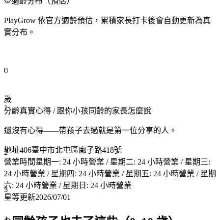
適齡分布（預估）
PlayGrow 依官方適齡預估，累積家長打卡後會自動更新為真
實分布。
0
歲
1
分齡真實心得
/ 跟你小孩同齡的家長怎麼說
還沒有心得——帶孩子去過就是第一位分享的人。
地址
406臺中市北屯區廍子路418號
2
營業時間
星期一: 24 小時營業 / 星期二: 24 小時營業 / 星期三:
24 小時營業 / 星期四: 24 小時營業 / 星期五: 24 小時營業 / 星期
六: 24 小時營業 / 星期日: 24 小時營業
3
星等更新
2026/07/01
4