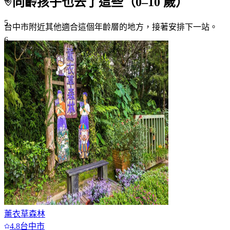
同齡孩子也去了這些（
0
–
10
歲）
5
台中市附近
其他適合這個年齡層的地方，接著安排下一站。
6
7+
薰衣草森林
4.8
台中市