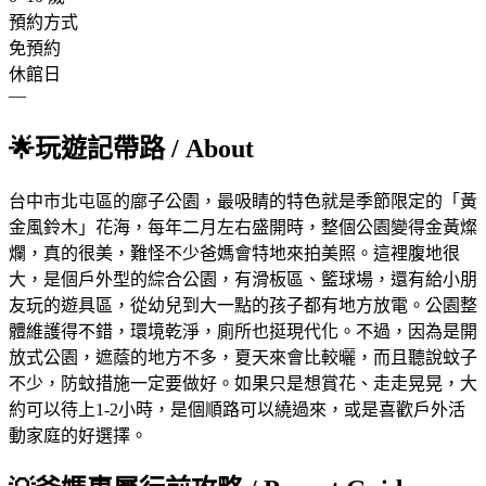
預約方式
免預約
休館日
—
🌟
玩遊記帶路
/ About
台中市北屯區的廍子公園，最吸睛的特色就是季節限定的「黃
金風鈴木」花海，每年二月左右盛開時，整個公園變得金黃燦
爛，真的很美，難怪不少爸媽會特地來拍美照。這裡腹地很
大，是個戶外型的綜合公園，有滑板區、籃球場，還有給小朋
友玩的遊具區，從幼兒到大一點的孩子都有地方放電。公園整
體維護得不錯，環境乾淨，廁所也挺現代化。不過，因為是開
放式公園，遮蔭的地方不多，夏天來會比較曬，而且聽說蚊子
不少，防蚊措施一定要做好。如果只是想賞花、走走晃晃，大
約可以待上1-2小時，是個順路可以繞過來，或是喜歡戶外活
動家庭的好選擇。