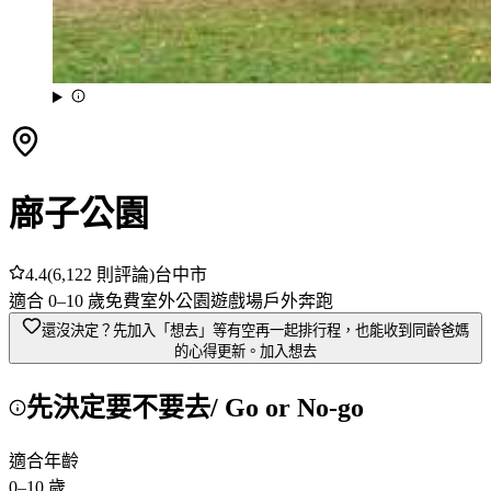
廍子公園
4.4
(
6,122
則評論)
台中市
適合
0
–
10
歲
免費
室外
公園
遊戲場
戶外奔跑
還沒決定？先加入「想去」
等有空再一起排行程，也能收到同齡爸媽
的心得更新。
加入想去
先決定要不要去
/ Go or No-go
適合年齡
0
–
10
歲