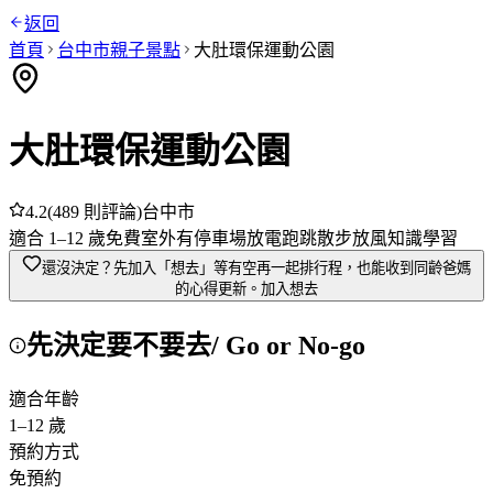
返回
首頁
台中市
親子景點
大肚環保運動公園
大肚環保運動公園
4.2
(
489
則評論)
台中市
適合
1
–
12
歲
免費
室外
有停車場
放電跑跳
散步放風
知識學習
還沒決定？先加入「想去」
等有空再一起排行程，也能收到同齡爸媽
的心得更新。
加入想去
先決定要不要去
/ Go or No-go
適合年齡
1
–
12
歲
預約方式
免預約