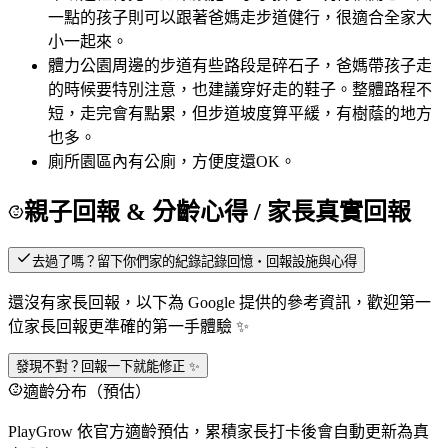
一點的孩子則可以跟著爸媽走步道健行，很適合全家大
小一起來。
體力
公園周邊的步道有些路段是碎石子，爸媽帶孩子走
的時候要特別注意，也建議穿好走的鞋子。整體路程不
短，走完會有點累，但步道坡度算平緩，有樹蔭的地方
也多。
廁所
園區內有公廁，方便度還OK。
親子回報 & 分齡心得
/ 家長真實回報
去過了嗎？留下你們家的紀錄
記錄回憶・回報設施與心得
還沒有家長回報，以下為 Google 提供的參考資訊，歡迎第一
位家長回報更準確的第一手體驗 ✨
發現不對？回報一下就能修正 ✨
適齡分布（預估）
PlayGrow 依官方適齡預估，累積家長打卡後會自動更新為真