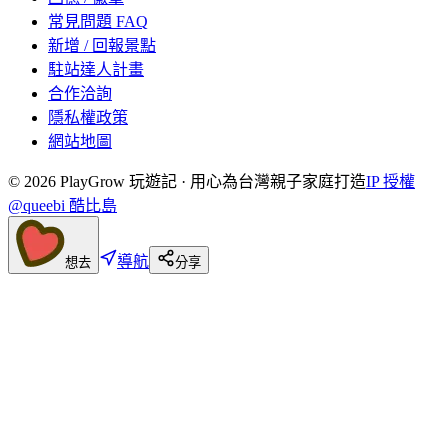
常見問題 FAQ
新增 / 回報景點
駐站達人計畫
合作洽詢
隱私權政策
網站地圖
©
2026
PlayGrow 玩遊記 · 用心為台灣親子家庭打造
IP 授權
@queebi 酷比島
導航
想去
分享