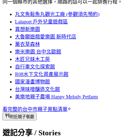
同一個縣市的其他選擇，順路的話可以一起排進行程。
丸文魚鬆魚丸觀光工廠 (參觀須先預約)
Lalaport 戶外兒童遊戲區
異想新樂園
大魯閣遊戲愛樂園 新時代店
薰衣草森林
樂米樂園 台中北歐館
木匠兄妹木工房
自行車文化探索館
R08水下文化資產展示館
國家漫畫博物館
台灣味噌釀造文化館
美樂地親子農場 Happy Melody Petfarm
看完整的
台中市
親子景點清單
附近親子餐廳
遊記分享
/ Stories