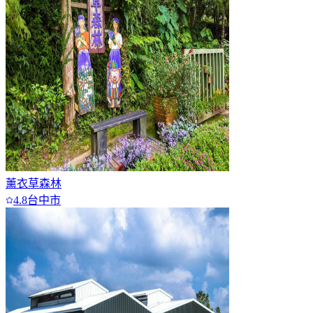
6
7+
薰衣草森林
4.8
台中市