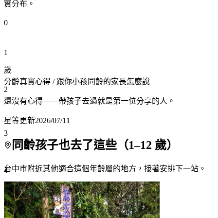
實分布。
0
1
歲
分齡真實心得
/ 跟你小孩同齡的家長怎麼說
2
還沒有心得——帶孩子去過就是第一位分享的人。
星等更新
2026/07/11
3
同齡孩子也去了這些（
1
–
12
歲）
台中市附近
其他適合這個年齡層的地方，接著安排下一站。
4
5