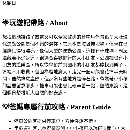
休館日
—
🌟
玩遊記帶路
/ About
想找個能讓孩子放電又可以全家散步的台中戶外景點？大肚環
保運動公園是個不錯的選擇，它原本是垃圾掩埋場，但現在已
經綠化得很漂亮，像個大型的運動公園。這裡有棒球場，周邊
還藏著不少步道，很適合喜歡健行的大小朋友。公園裡也有小
朋友的遊樂區，所以從學齡前到國小的小朋友都能找到樂子。
這裡不用收費，但因為腹地廣大，走完一圈可能會花掉半天時
間。雖然綠意盎然，但步道有些地方是碎石路，爸媽帶小小孩
的話要留意腳步，推車可能也會比較辛苦一點。整體來說，是
個假日想親近大自然的好去處。
💡
爸媽專屬行前攻略
/ Parent Guide
停車
公園有提供停車位，方便性還不錯。
年齡
這裡有兒童遊樂設施，小小孩可以玩得很開心，大