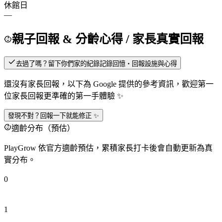
休館日
—
親子回報 & 分齡心得
/ 家長真實回報
去過了嗎？留下你們家的紀錄
記錄回憶・回報設施與心得
還沒有家長回報，以下為 Google 提供的參考資訊，歡迎第一
位家長回報更準確的第一手體驗 ✨
發現不對？回報一下就能修正 ✨
適齡分布（預估）
PlayGrow 依官方適齡預估，累積家長打卡後會自動更新為真
實分布。
0
1