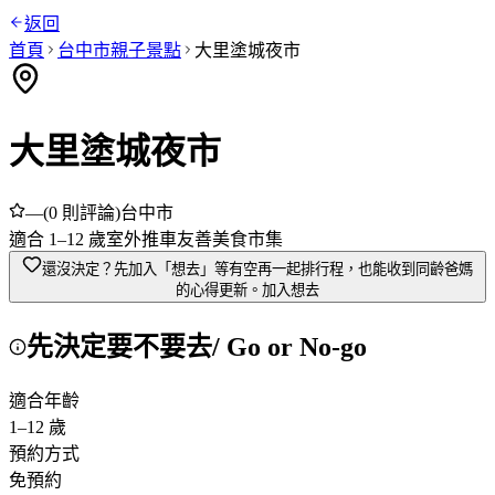
返回
首頁
台中市
親子景點
大里塗城夜市
大里塗城夜市
—
(
0
則評論)
台中市
適合
1
–
12
歲
室外
推車友善
美食市集
還沒決定？先加入「想去」
等有空再一起排行程，也能收到同齡爸媽
的心得更新。
加入想去
先決定要不要去
/ Go or No-go
適合年齡
1
–
12
歲
預約方式
免預約