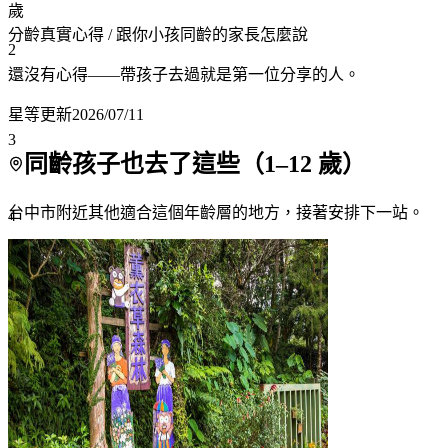
歲
分齡真實心得
/ 跟你小孩同齡的家長怎麼說
2
還沒有心得——帶孩子去過就是第一位分享的人。
星等更新
2026/07/11
3
同齡孩子也去了這些（
1
–
12
歲）
台中市附近
其他適合這個年齡層的地方，接著安排下一站。
4
5
6
7+