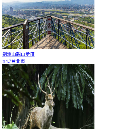
劍潭山親山步道
4.7
台北市