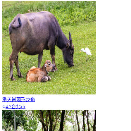
擎天崗環形步道
4.7
台北市