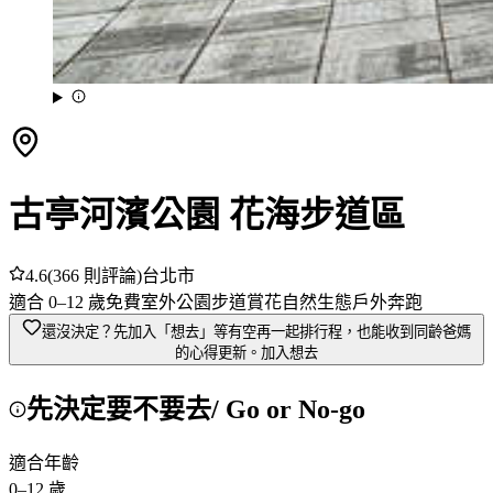
古亭河濱公園 花海步道區
4.6
(
366
則評論)
台北市
適合
0
–
12
歲
免費
室外
公園
步道
賞花
自然生態
戶外奔跑
還沒決定？先加入「想去」
等有空再一起排行程，也能收到同齡爸媽
的心得更新。
加入想去
先決定要不要去
/ Go or No-go
適合年齡
0
–
12
歲