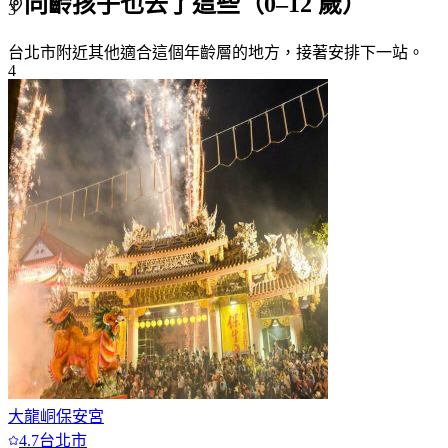
同齡孩子也去了這些（
0
–
12
歲）
3
台北市附近
其他適合這個年齡層的地方，接著安排下一站。
4
5
6
7+
大龍峒保安宮
4.7
台北市