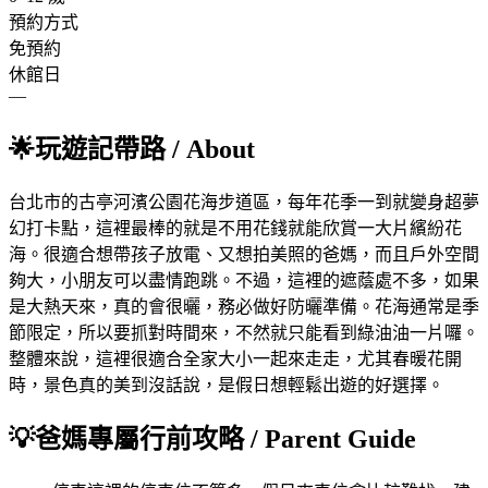
預約方式
免預約
休館日
—
🌟
玩遊記帶路
/ About
台北市的古亭河濱公園花海步道區，每年花季一到就變身超夢
幻打卡點，這裡最棒的就是不用花錢就能欣賞一大片繽紛花
海。很適合想帶孩子放電、又想拍美照的爸媽，而且戶外空間
夠大，小朋友可以盡情跑跳。不過，這裡的遮蔭處不多，如果
是大熱天來，真的會很曬，務必做好防曬準備。花海通常是季
節限定，所以要抓對時間來，不然就只能看到綠油油一片囉。
整體來說，這裡很適合全家大小一起來走走，尤其春暖花開
時，景色真的美到沒話說，是假日想輕鬆出遊的好選擇。
💡
爸媽專屬行前攻略
/ Parent Guide