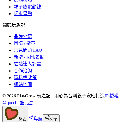
親子放電動線
玩水景點
關於玩遊記
品牌介紹
回憶 / 徽章
常見問題 FAQ
新增 / 回報景點
駐站達人計畫
合作洽詢
隱私權政策
網站地圖
©
2026
PlayGrow 玩遊記 · 用心為台灣親子家庭打造
IP 授權
@queebi 酷比島
導航
想去
分享