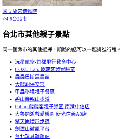
國立故宮博物院
4.6
台北市
台北市
其他親子景點
同一個縣市的其他選擇，順路的話可以一起排進行程。
沅星航空-首都飛行教育中心
COZU Lab. 玻璃客製實驗室
蟲蟲巴斯昆蟲館
大龍峒保安宮
甲蟲秘境親子餐廳
碧山巖親山步道
PaPark爬爬客親子樂園 南港中信店
大魯閣遊戲愛樂園 新光信義A8店
擎天崗環形步道
劍潭山微風平台
台北玩具轉運站