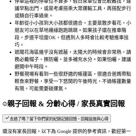
停車
這裡的停車位不算多，假日來車位會比較難找，建
議早點出門，或是考慮搭乘大眾運輸工具，再搭配步行
或騎自行車過來。
年齡
從小小孩到大小孩都很適合，主要是散步看花，小
朋友可以在草地邊緣跑跑跳跳。如果孩子還在推車階
段，步道平坦度OK，但遇到人多時會比較考驗推車技
巧。
遮陽
花海區幾乎沒有遮蔽，太陽大的時候會非常熱，請
務必戴帽子、擦防曬，並多補充水分。如果怕曬，建議
避開中午時段。
野餐
現場有看到一些很舒適的帳篷區，很適合爸媽帶點
輕食來野餐，享受一下悠閒的午後時光，不過帳篷數量
有限，可能需要碰運氣。
親子回報 & 分齡心得
/ 家長真實回報
去過了嗎？留下你們家的紀錄
記錄回憶・回報設施與心得
還沒有家長回報，以下為 Google 提供的參考資訊，歡迎第一