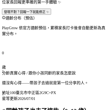
位家長回報更準確的第一手體驗 ✨
發現不對？回報一下就能修正 ✨
適齡分布（預估）
PlayGrow 依官方適齡預估，累積家長打卡後會自動更新為真
實分布。
0
歲
1
分齡真實心得
/ 跟你小孩同齡的家長怎麼說
還沒有心得——帶孩子去過就是第一位分享的人。
地址
100臺北市中正區2G9C+PX
2
星等更新
2026/07/01