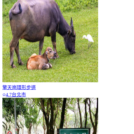
擎天崗環形步道
4.7
台北市