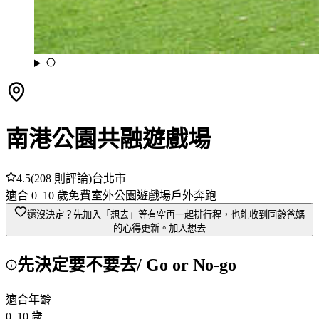
南港公園共融遊戲場
4.5
(
208
則評論)
台北市
適合
0
–
10
歲
免費
室外
公園
遊戲場
戶外奔跑
還沒決定？先加入「想去」
等有空再一起排行程，也能收到同齡爸媽
的心得更新。
加入想去
先決定要不要去
/ Go or No-go
適合年齡
0
–
10
歲