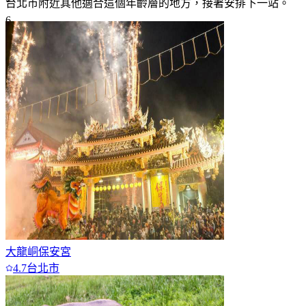
台北市附近
其他適合這個年齡層的地方，接著安排下一站。
6
7+
大龍峒保安宮
4.7
台北市