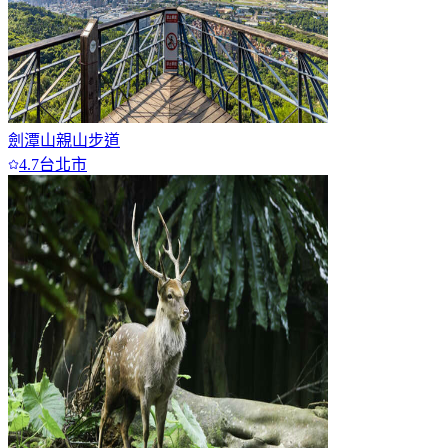
劍潭山親山步道
4.7
台北市