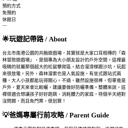
預約方式
免預約
休館日
—
🌟
玩遊記帶路
/ About
台北市南港公園的共融遊戲場，其實就是大家口耳相傳的「森
林冒險遊戲場」，是個專為大小朋友設計的戶外空間。這裡最
吸睛的就屬那個超大的松鼠攀爬區，結合溜滑梯跟沙坑，玩起
來很放電。另外，森林溜索也是人氣設施，有坐式跟站式兩
種，大人小孩都能玩得開心。不過，雖然設施很棒，但畢竟是
戶外，夏天來會比較曬，建議要做好防曬準備。整體來說，這
裡很適合想讓孩子好好跑跳、消耗體力的家庭，待個半天絕對
沒問題，而且免門票，很划算！
💡
爸媽專屬行前攻略
/ Parent Guide