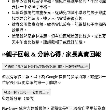
停車
公園有附設停車場，但假日建議早點到，不然可能
要找一下路邊停車格。
年齡
遊戲場的設施多元，從幼兒到國小階段的孩子都能
找到適合的玩法，連大人也會覺得很有趣。
蚊蟲
公園綠意盎然，蚊蟲會比較多，記得幫孩子準備防
蚊用品。
遮陽
雖然是森林主題，但有些區域遮蔭比較少，尤其夏
天中午會比較曬，建議戴帽子或做好防曬。
親子回報 & 分齡心得
/ 家長真實回報
去過了嗎？留下你們家的紀錄
記錄回憶・回報設施與心得
還沒有家長回報，以下為 Google 提供的參考資訊，歡迎第一
位家長回報更準確的第一手體驗 ✨
發現不對？回報一下就能修正 ✨
適齡分布（預估）
PlayGrow 依官方適齡預估，累積家長打卡後會自動更新為真