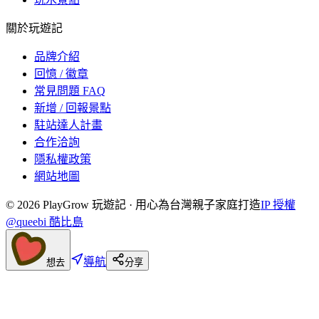
關於玩遊記
品牌介紹
回憶 / 徽章
常見問題 FAQ
新增 / 回報景點
駐站達人計畫
合作洽詢
隱私權政策
網站地圖
©
2026
PlayGrow 玩遊記 · 用心為台灣親子家庭打造
IP 授權
@queebi 酷比島
導航
想去
分享