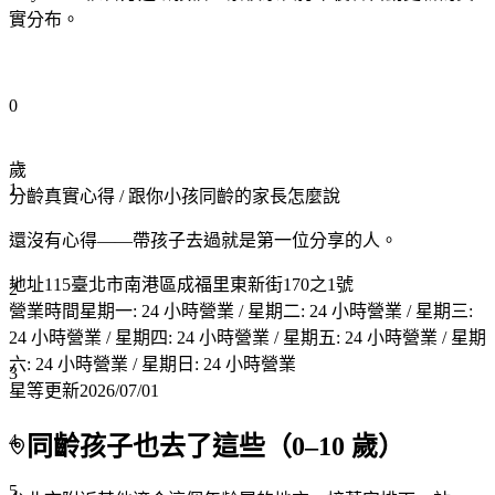
實分布。
0
歲
1
分齡真實心得
/ 跟你小孩同齡的家長怎麼說
還沒有心得——帶孩子去過就是第一位分享的人。
地址
115臺北市南港區成福里東新街170之1號
2
營業時間
星期一: 24 小時營業 / 星期二: 24 小時營業 / 星期三:
24 小時營業 / 星期四: 24 小時營業 / 星期五: 24 小時營業 / 星期
六: 24 小時營業 / 星期日: 24 小時營業
3
星等更新
2026/07/01
4
同齡孩子也去了這些（
0
–
10
歲）
5