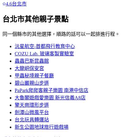
4.6
台北市
台北市
其他親子景點
同一個縣市的其他選擇，順路的話可以一起排進行程。
沅星航空-首都飛行教育中心
COZU Lab. 玻璃客製實驗室
蟲蟲巴斯昆蟲館
大龍峒保安宮
甲蟲秘境親子餐廳
碧山巖親山步道
PaPark爬爬客親子樂園 南港中信店
大魯閣遊戲愛樂園 新光信義A8店
擎天崗環形步道
劍潭山微風平台
台北玩具轉運站
新生公園地球旅行遊戲場