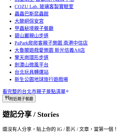
COZU Lab. 玻璃客製實驗室
蟲蟲巴斯昆蟲館
大龍峒保安宮
甲蟲秘境親子餐廳
碧山巖親山步道
PaPark爬爬客親子樂園 南港中信店
大魯閣遊戲愛樂園 新光信義A8店
擎天崗環形步道
劍潭山微風平台
台北玩具轉運站
新生公園地球旅行遊戲場
看完整的
台北市
親子景點清單
附近親子餐廳
遊記分享
/ Stories
還沒有人分享，貼上你的 IG / 影片 / 文章，當第一個！