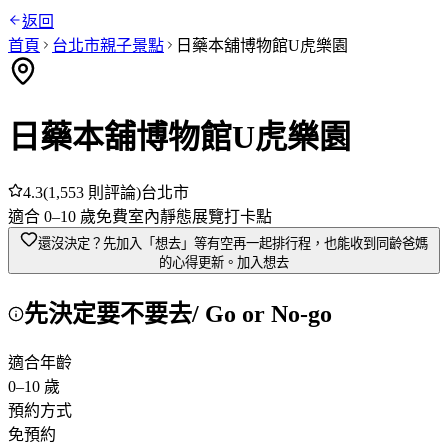
返回
首頁
台北市
親子景點
日藥本舖博物館U虎樂園
日藥本舖博物館U虎樂園
4.3
(
1,553
則評論)
台北市
適合
0
–
10
歲
免費
室內
靜態展覽
打卡點
還沒決定？先加入「想去」
等有空再一起排行程，也能收到同齡爸媽
的心得更新。
加入想去
先決定要不要去
/ Go or No-go
適合年齡
0
–
10
歲
預約方式
免預約