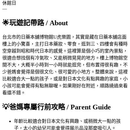
休館日
—
🌟
玩遊記帶路
/ About
台北市的日藥本舖博物館U虎樂園，其實是藏在日藥本舖店面
樓上的小驚喜，主打日本藥妝、零食，逛到三、四樓會有種時
空穿越到昭和時代日本的感覺。這裡算是個小巧的室內景點，
很適合想找個有冷氣吹、又能稍微晃晃的地方。樓上博物館空
間不大，大概半小時到一小時就能逛完，但布置得很有趣，不
少爸媽會覺得是個很文化、很可愛的小地方。整體來說，這裡
比較適合大一點的孩子，或是對日本文化有點興趣的家庭，小
小孩可能會覺得有點無聊喔。如果剛好在附近，順路繞過來看
看還不錯。
💡
爸媽專屬行前攻略
/ Parent Guide
年齡
比較適合對日本文化有興趣、或稍微大一點的孩
子，太小的幼兒可能會覺得展示品沒那麼吸引人。