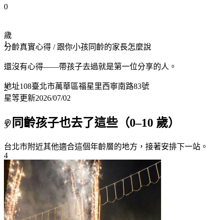
0
歲
1
分齡真實心得
/ 跟你小孩同齡的家長怎麼說
還沒有心得——帶孩子去過就是第一位分享的人。
地址
108臺北市萬華區福星里西寧南路83號
2
星等更新
2026/07/02
同齡孩子也去了這些（
0
–
10
歲）
3
台北市附近
其他適合這個年齡層的地方，接著安排下一站。
4
5
6
7+