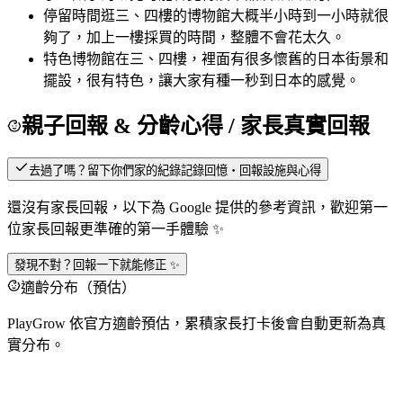
停留時間
逛三、四樓的博物館大概半小時到一小時就很
夠了，加上一樓採買的時間，整體不會花太久。
特色
博物館在三、四樓，裡面有很多懷舊的日本街景和
擺設，很有特色，讓大家有種一秒到日本的感覺。
親子回報 & 分齡心得
/ 家長真實回報
去過了嗎？留下你們家的紀錄
記錄回憶・回報設施與心得
還沒有家長回報，以下為 Google 提供的參考資訊，歡迎第一
位家長回報更準確的第一手體驗 ✨
發現不對？回報一下就能修正 ✨
適齡分布（預估）
PlayGrow 依官方適齡預估，累積家長打卡後會自動更新為真
實分布。