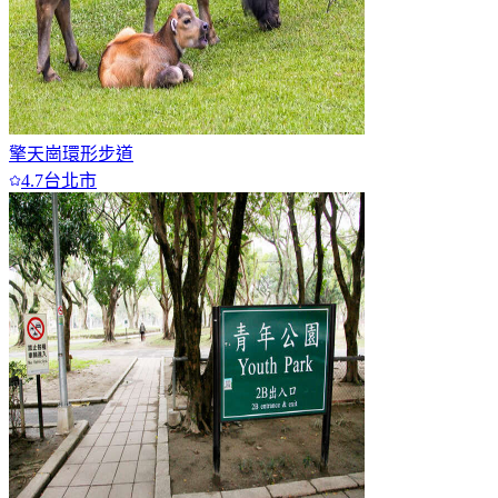
擎天崗環形步道
4.7
台北市