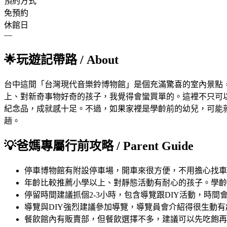
預約方式
免預約
休館日
—
🌟
玩遊記帶路
/ About
台中這間「台灣現代音樂鈴博物館」是個充滿驚喜的室內景點
上、對新奇事物好奇的孩子，我覺得會蠻買單的。這裡不只可以
紀念品，成就感十足。不過，如果家裡是學齡前的幼兒，可能
趟。
💡
爸媽專屬行前攻略
/ Parent Guide
停車
博物館有附設停車場，開車來很方便，不用擔心找車
年齡
比較推薦小學以上、對靜態活動有耐心的孩子。學齡
停留時間
建議抓個2-3小時，包含導覽跟DIY活動，時
導覽與DIY
強烈建議參加導覽，導覽員會介紹得很生動有
餐飲
館內有販賣部，但餐飲選擇不多，建議可以先吃飽再