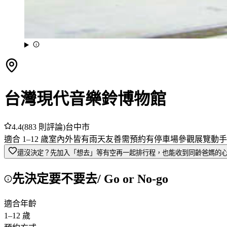
台灣現代音樂鈴博物館
4.4
(
883
則評論)
台中市
適合
1
–
12
歲
室內外皆有
雨天友善
需預約
有停車場
參觀展覽
動手
還沒決定？先加入「想去」
等有空再一起排行程，也能收到同齡爸媽的
先決定要不要去
/ Go or No-go
適合年齡
1
–
12
歲