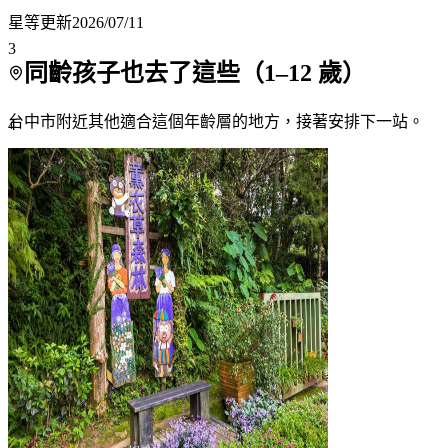
星等更新
2026/07/11
3
同齡孩子也去了這些（
1
–
12
歲）
台中市附近
其他適合這個年齡層的地方，接著安排下一站。
4
5
6
7+