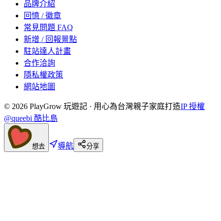
品牌介紹
回憶 / 徽章
常見問題 FAQ
新增 / 回報景點
駐站達人計畫
合作洽詢
隱私權政策
網站地圖
©
2026
PlayGrow 玩遊記 · 用心為台灣親子家庭打造
IP 授權
@queebi 酷比島
導航
想去
分享