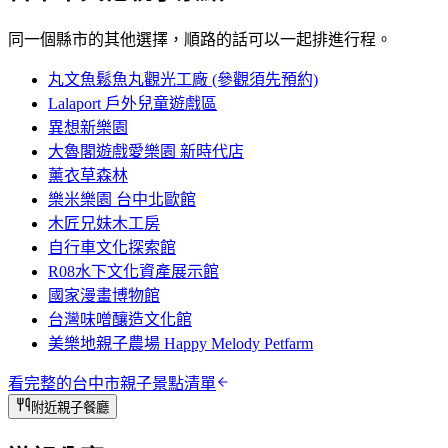
同一個縣市的其他選擇，順路的話可以一起排進行程。
丸文魚鬆魚丸觀光工廠 (參觀須先預約)
Lalaport 戶外兒童遊戲區
異想新樂園
大魯閣遊戲愛樂園 新時代店
薰衣草森林
樂米樂園 台中北歐館
木匠兄妹木工房
自行車文化探索館
R08水下文化資產展示館
國家漫畫博物館
台灣味噌釀造文化館
美樂地親子農場 Happy Melody Petfarm
看完整的
台中市
親子景點清單
附近親子餐廳