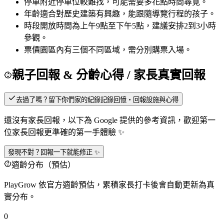
停車
附近停車位較難找，可能需要多花點時間尋覓。
年齡
適合對歷史建築有興趣，能跟隨導覽行程的孩子。
時段
開放時間為上午9點至下午5點，建議安排2到3小時
參觀。
票價
園區內有三個不同區域，需分別購票入場。
親子回報 & 分齡心得
/ 家長真實回報
去過了嗎？留下你們家的紀錄
記錄回憶・回報設施與心得
還沒有家長回報，以下為 Google 提供的參考資訊，歡迎第一
位家長回報更準確的第一手體驗 ✨
發現不對？回報一下就能修正 ✨
適齡分布（預估）
PlayGrow 依官方適齡預估，累積家長打卡後會自動更新為真
實分布。
0