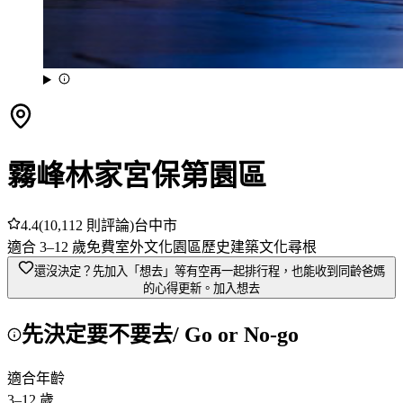
霧峰林家宮保第園區
4.4
(
10,112
則評論)
台中市
適合
3
–
12
歲
免費
室外
文化園區
歷史建築
文化尋根
還沒決定？先加入「想去」
等有空再一起排行程，也能收到同齡爸媽
的心得更新。
加入想去
先決定要不要去
/ Go or No-go
適合年齡
3
–
12
歲